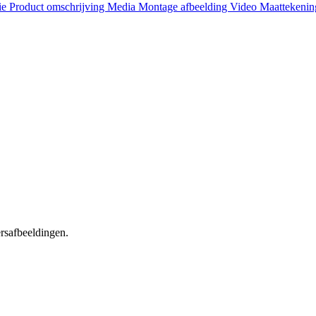
ie
Product omschrijving
Media
Montage afbeelding
Video
Maattekeni
ersafbeeldingen.