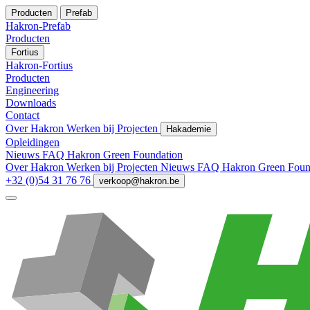
Producten
Prefab
Hakron-Prefab
Producten
Fortius
Hakron-Fortius
Producten
Engineering
Downloads
Contact
Over Hakron
Werken bij
Projecten
Hakademie
Opleidingen
Nieuws
FAQ
Hakron Green Foundation
Over Hakron
Werken bij
Projecten
Nieuws
FAQ
Hakron Green Foun
+32 (0)54 31 76 76
verkoop@hakron.be