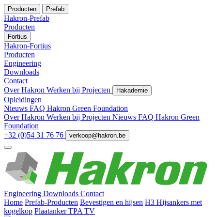
Producten
Prefab
Hakron-Prefab
Producten
Fortius
Hakron-Fortius
Producten
Engineering
Downloads
Contact
Over Hakron
Werken bij
Projecten
Hakademie
Opleidingen
Nieuws
FAQ
Hakron Green Foundation
Over Hakron
Werken bij
Projecten
Nieuws
FAQ
Hakron Green
Foundation
+32 (0)54 31 76 76
verkoop@hakron.be
Engineering
Downloads
Contact
Home
Prefab-Producten
Bevestigen en hijsen
H3 Hijsankers met
kogelkop
Plaatanker TPA TV