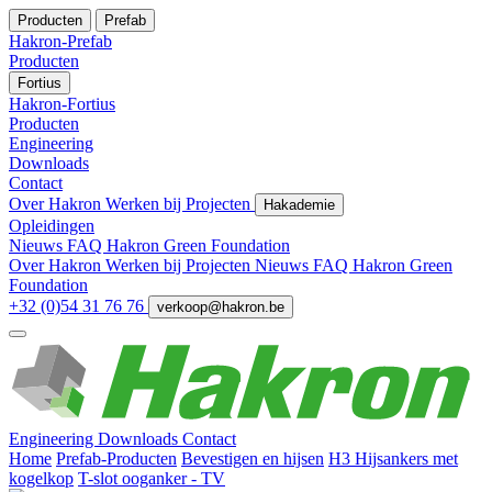
Producten
Prefab
Hakron-Prefab
Producten
Fortius
Hakron-Fortius
Producten
Engineering
Downloads
Contact
Over Hakron
Werken bij
Projecten
Hakademie
Opleidingen
Nieuws
FAQ
Hakron Green Foundation
Over Hakron
Werken bij
Projecten
Nieuws
FAQ
Hakron Green
Foundation
+32 (0)54 31 76 76
verkoop@hakron.be
Engineering
Downloads
Contact
Home
Prefab-Producten
Bevestigen en hijsen
H3 Hijsankers met
kogelkop
T-slot ooganker - TV