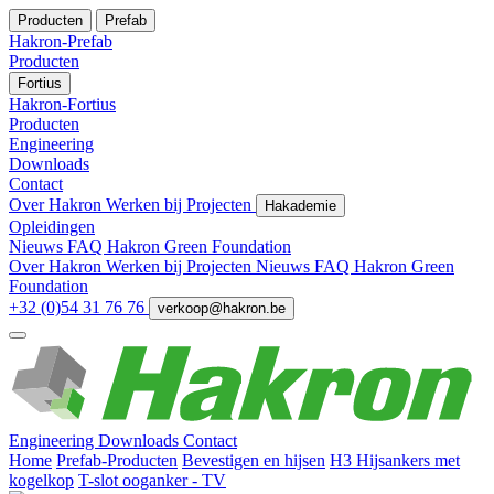
Producten
Prefab
Hakron-Prefab
Producten
Fortius
Hakron-Fortius
Producten
Engineering
Downloads
Contact
Over Hakron
Werken bij
Projecten
Hakademie
Opleidingen
Nieuws
FAQ
Hakron Green Foundation
Over Hakron
Werken bij
Projecten
Nieuws
FAQ
Hakron Green
Foundation
+32 (0)54 31 76 76
verkoop@hakron.be
Engineering
Downloads
Contact
Home
Prefab-Producten
Bevestigen en hijsen
H3 Hijsankers met
kogelkop
T-slot ooganker - TV