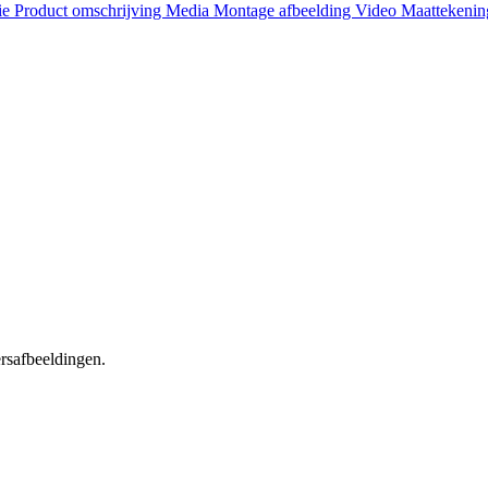
ie
Product omschrijving
Media
Montage afbeelding
Video
Maattekeni
ersafbeeldingen.