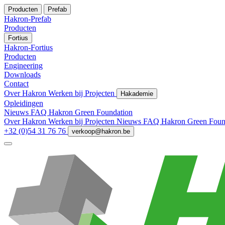
Producten
Prefab
Hakron-Prefab
Producten
Fortius
Hakron-Fortius
Producten
Engineering
Downloads
Contact
Over Hakron
Werken bij
Projecten
Hakademie
Opleidingen
Nieuws
FAQ
Hakron Green Foundation
Over Hakron
Werken bij
Projecten
Nieuws
FAQ
Hakron Green Foun
+32 (0)54 31 76 76
verkoop@hakron.be