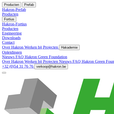
Producten
Prefab
Hakron-Prefab
Producten
Fortius
Hakron-Fortius
Producten
Engineering
Downloads
Contact
Over Hakron
Werken bij
Projecten
Hakademie
Opleidingen
Nieuws
FAQ
Hakron Green Foundation
Over Hakron
Werken bij
Projecten
Nieuws
FAQ
Hakron Green Foun
+32 (0)54 31 76 76
verkoop@hakron.be