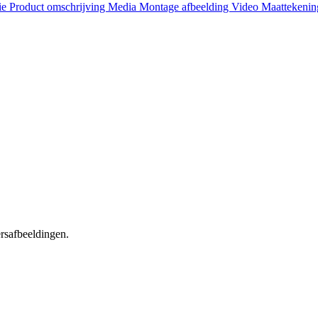
ie
Product omschrijving
Media
Montage afbeelding
Video
Maattekeni
ersafbeeldingen.