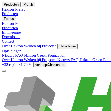
Producten
Prefab
Hakron-Prefab
Producten
Fortius
Hakron-Fortius
Producten
Engineering
Downloads
Contact
Over Hakron
Werken bij
Projecten
Hakademie
Opleidingen
Nieuws
FAQ
Hakron Green Foundation
Over Hakron
Werken bij
Projecten
Nieuws
FAQ
Hakron Green Foun
+32 (0)54 31 76 76
verkoop@hakron.be