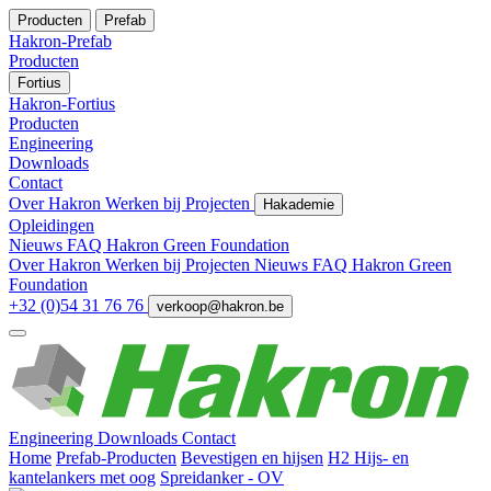
Producten
Prefab
Hakron-Prefab
Producten
Fortius
Hakron-Fortius
Producten
Engineering
Downloads
Contact
Over Hakron
Werken bij
Projecten
Hakademie
Opleidingen
Nieuws
FAQ
Hakron Green Foundation
Over Hakron
Werken bij
Projecten
Nieuws
FAQ
Hakron Green
Foundation
+32 (0)54 31 76 76
verkoop@hakron.be
Engineering
Downloads
Contact
Home
Prefab-Producten
Bevestigen en hijsen
H2 Hijs- en
kantelankers met oog
Spreidanker - OV