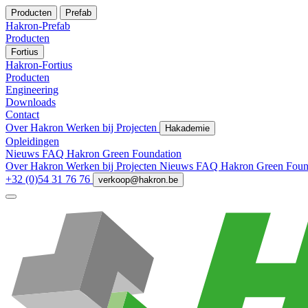
Producten
Prefab
Hakron-Prefab
Producten
Fortius
Hakron-Fortius
Producten
Engineering
Downloads
Contact
Over Hakron
Werken bij
Projecten
Hakademie
Opleidingen
Nieuws
FAQ
Hakron Green Foundation
Over Hakron
Werken bij
Projecten
Nieuws
FAQ
Hakron Green Foun
+32 (0)54 31 76 76
verkoop@hakron.be