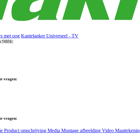
rs met oog
Kantelanker Universeel - TV
te vragen:
te vragen:
ie
Product omschrijving
Media
Montage afbeelding
Video
Maattekeni