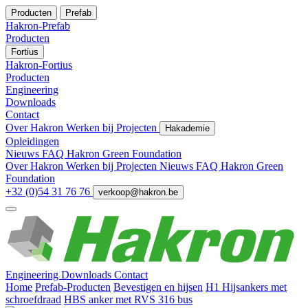
Producten
Prefab
Hakron-Prefab
Producten
Fortius
Hakron-Fortius
Producten
Engineering
Downloads
Contact
Over Hakron
Werken bij
Projecten
Hakademie
Opleidingen
Nieuws
FAQ
Hakron Green Foundation
Over Hakron
Werken bij
Projecten
Nieuws
FAQ
Hakron Green
Foundation
+32 (0)54 31 76 76
verkoop@hakron.be
Engineering
Downloads
Contact
Home
Prefab-Producten
Bevestigen en hijsen
H1 Hijsankers met
schroefdraad
HBS anker met RVS 316 bus