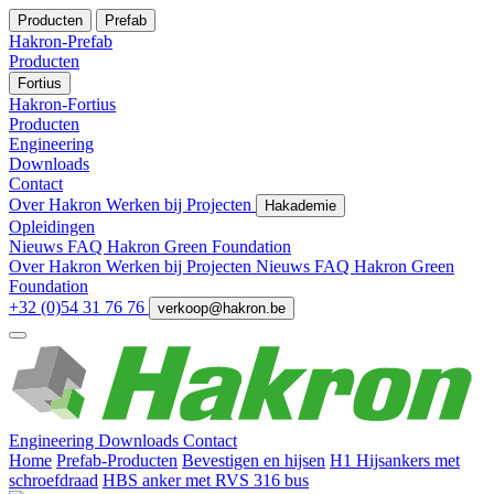
Producten
Prefab
Hakron-Prefab
Producten
Fortius
Hakron-Fortius
Producten
Engineering
Downloads
Contact
Over Hakron
Werken bij
Projecten
Hakademie
Opleidingen
Nieuws
FAQ
Hakron Green Foundation
Over Hakron
Werken bij
Projecten
Nieuws
FAQ
Hakron Green
Foundation
+32 (0)54 31 76 76
verkoop@hakron.be
Engineering
Downloads
Contact
Home
Prefab-Producten
Bevestigen en hijsen
H1 Hijsankers met
schroefdraad
HBS anker met RVS 316 bus