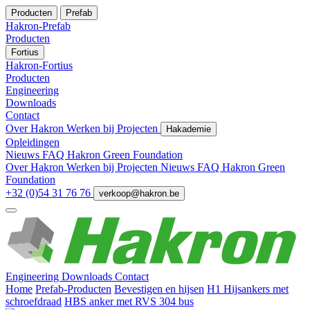
Producten
Prefab
Hakron-Prefab
Producten
Fortius
Hakron-Fortius
Producten
Engineering
Downloads
Contact
Over Hakron
Werken bij
Projecten
Hakademie
Opleidingen
Nieuws
FAQ
Hakron Green Foundation
Over Hakron
Werken bij
Projecten
Nieuws
FAQ
Hakron Green
Foundation
+32 (0)54 31 76 76
verkoop@hakron.be
Engineering
Downloads
Contact
Home
Prefab-Producten
Bevestigen en hijsen
H1 Hijsankers met
schroefdraad
HBS anker met RVS 304 bus