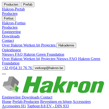
Producten
Prefab
Hakron-Prefab
Producten
Fortius
Hakron-Fortius
Producten
Engineering
Downloads
Contact
Over Hakron
Werken bij
Projecten
Hakademie
Opleidingen
Nieuws
FAQ
Hakron Green Foundation
Over Hakron
Werken bij
Projecten
Nieuws
FAQ
Hakron Green
Foundation
+32 (0)54 31 76 76
verkoop@hakron.be
Engineering
Downloads
Contact
Home
Prefab-Producten
Bevestigen en hijsen
Accessoires
Accessoires H1
Tapbout 8.8 EV - DIN 933