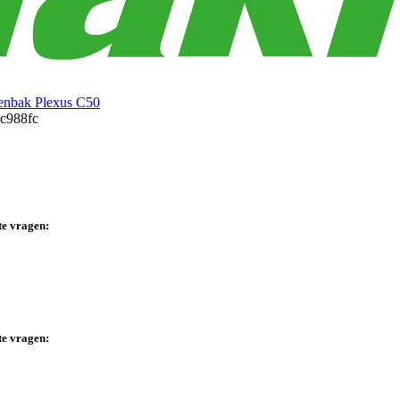
enbak Plexus C50
te vragen:
te vragen: