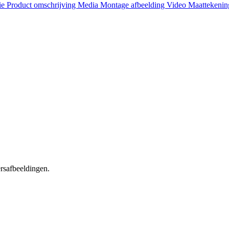
ie
Product omschrijving
Media
Montage afbeelding
Video
Maattekeni
ersafbeeldingen.