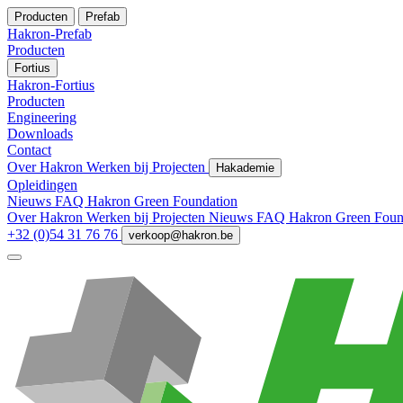
Producten
Prefab
Hakron-Prefab
Producten
Fortius
Hakron-Fortius
Producten
Engineering
Downloads
Contact
Over Hakron
Werken bij
Projecten
Hakademie
Opleidingen
Nieuws
FAQ
Hakron Green Foundation
Over Hakron
Werken bij
Projecten
Nieuws
FAQ
Hakron Green Foun
+32 (0)54 31 76 76
verkoop@hakron.be