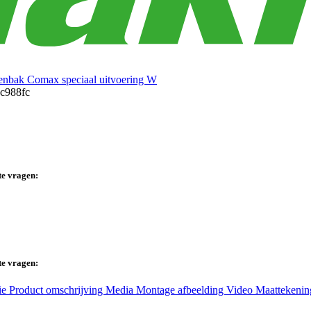
enbak Comax speciaal uitvoering W
te vragen:
te vragen:
ie
Product omschrijving
Media
Montage afbeelding
Video
Maattekeni