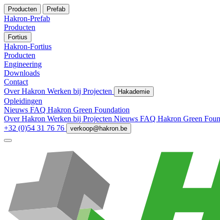
Producten
Prefab
Hakron-Prefab
Producten
Fortius
Hakron-Fortius
Producten
Engineering
Downloads
Contact
Over Hakron
Werken bij
Projecten
Hakademie
Opleidingen
Nieuws
FAQ
Hakron Green Foundation
Over Hakron
Werken bij
Projecten
Nieuws
FAQ
Hakron Green Foun
+32 (0)54 31 76 76
verkoop@hakron.be