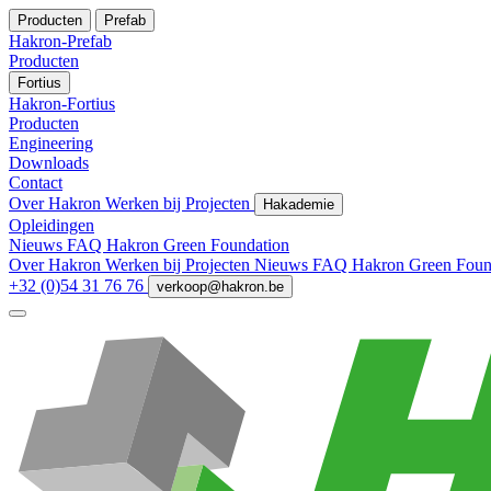
Producten
Prefab
Hakron-Prefab
Producten
Fortius
Hakron-Fortius
Producten
Engineering
Downloads
Contact
Over Hakron
Werken bij
Projecten
Hakademie
Opleidingen
Nieuws
FAQ
Hakron Green Foundation
Over Hakron
Werken bij
Projecten
Nieuws
FAQ
Hakron Green Foun
+32 (0)54 31 76 76
verkoop@hakron.be