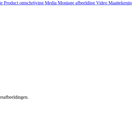
ie
Product omschrijving
Media
Montage afbeelding
Video
Maattekeni
ersafbeeldingen.