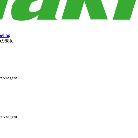
eling
te vragen:
te vragen: