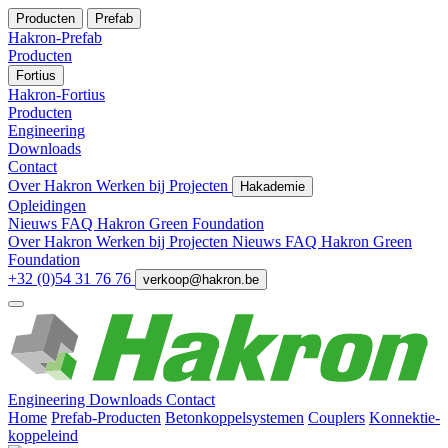
Producten
Prefab
Hakron-Prefab
Producten
Fortius
Hakron-Fortius
Producten
Engineering
Downloads
Contact
Over Hakron
Werken bij
Projecten
Hakademie
Opleidingen
Nieuws
FAQ
Hakron Green Foundation
Over Hakron
Werken bij
Projecten
Nieuws
FAQ
Hakron Green
Foundation
+32 (0)54 31 76 76
verkoop@hakron.be
Engineering
Downloads
Contact
Home
Prefab-Producten
Betonkoppelsystemen
Couplers
Konnektie-
koppeleind