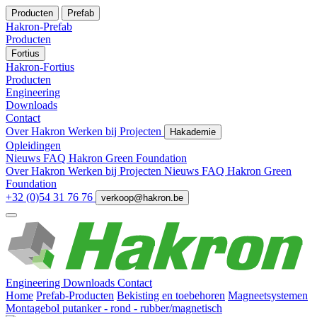
Producten
Prefab
Hakron-Prefab
Producten
Fortius
Hakron-Fortius
Producten
Engineering
Downloads
Contact
Over Hakron
Werken bij
Projecten
Hakademie
Opleidingen
Nieuws
FAQ
Hakron Green Foundation
Over Hakron
Werken bij
Projecten
Nieuws
FAQ
Hakron Green
Foundation
+32 (0)54 31 76 76
verkoop@hakron.be
Engineering
Downloads
Contact
Home
Prefab-Producten
Bekisting en toebehoren
Magneetsystemen
Montagebol putanker - rond - rubber/magnetisch