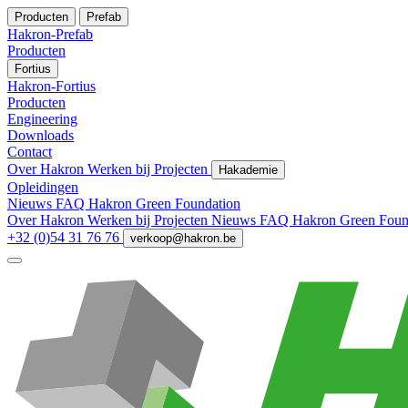
Producten
Prefab
Hakron-Prefab
Producten
Fortius
Hakron-Fortius
Producten
Engineering
Downloads
Contact
Over Hakron
Werken bij
Projecten
Hakademie
Opleidingen
Nieuws
FAQ
Hakron Green Foundation
Over Hakron
Werken bij
Projecten
Nieuws
FAQ
Hakron Green Foun
+32 (0)54 31 76 76
verkoop@hakron.be