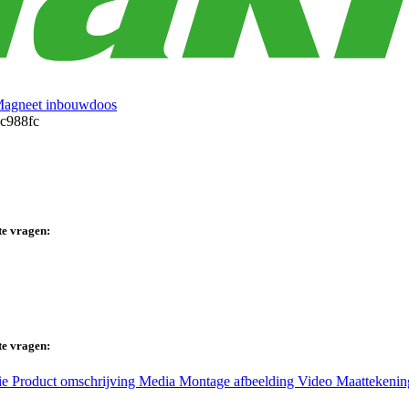
agneet inbouwdoos
te vragen:
te vragen:
ie
Product omschrijving
Media
Montage afbeelding
Video
Maattekeni