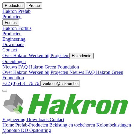
Producten
Prefab
Hakron-Prefab
Producten
Fortius
Hakron-Fortius
Producten
Engineering
Downloads
Contact
Over Hakron
Werken bij
Projecten
Hakademie
Opleidingen
Nieuws
FAQ
Hakron Green Foundation
Over Hakron
Werken bij
Projecten
Nieuws
FAQ
Hakron Green
Foundation
+32 (0)54 31 76 76
verkoop@hakron.be
Engineering
Downloads
Contact
Home
Prefab-Producten
Bekisting en toebehoren
Kolombekistingen
Monotub DD Opstortring