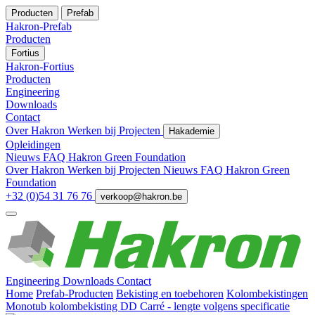
Producten
Prefab
Hakron-Prefab
Producten
Fortius
Hakron-Fortius
Producten
Engineering
Downloads
Contact
Over Hakron
Werken bij
Projecten
Hakademie
Opleidingen
Nieuws
FAQ
Hakron Green Foundation
Over Hakron
Werken bij
Projecten
Nieuws
FAQ
Hakron Green
Foundation
+32 (0)54 31 76 76
verkoop@hakron.be
Engineering
Downloads
Contact
Home
Prefab-Producten
Bekisting en toebehoren
Kolombekistingen
Monotub kolombekisting DD Carré - lengte volgens specificatie