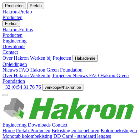
Producten
Prefab
Hakron-Prefab
Producten
Fortius
Hakron-Fortius
Producten
Engineering
Downloads
Contact
Over Hakron
Werken bij
Projecten
Hakademie
Opleidingen
Nieuws
FAQ
Hakron Green Foundation
Over Hakron
Werken bij
Projecten
Nieuws
FAQ
Hakron Green
Foundation
+32 (0)54 31 76 76
verkoop@hakron.be
Engineering
Downloads
Contact
Home
Prefab-Producten
Bekisting en toebehoren
Kolombekistingen
Monotub kolombekisting DD Carré - standaard lengtes