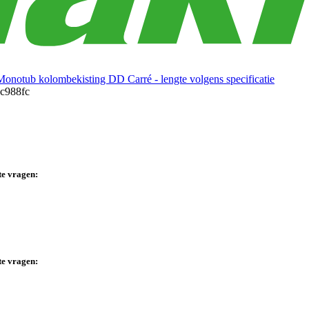
Monotub kolombekisting DD Carré - lengte volgens specificatie
te vragen:
te vragen: