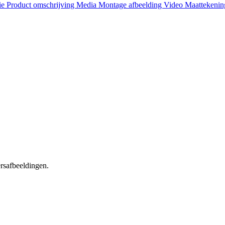
ie
Product omschrijving
Media
Montage afbeelding
Video
Maattekeni
ersafbeeldingen.