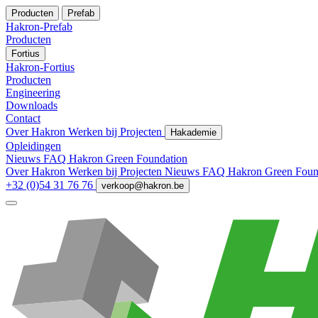
Producten
Prefab
Hakron-Prefab
Producten
Fortius
Hakron-Fortius
Producten
Engineering
Downloads
Contact
Over Hakron
Werken bij
Projecten
Hakademie
Opleidingen
Nieuws
FAQ
Hakron Green Foundation
Over Hakron
Werken bij
Projecten
Nieuws
FAQ
Hakron Green Foun
+32 (0)54 31 76 76
verkoop@hakron.be