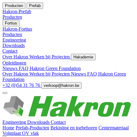
Producten
Prefab
Hakron-Prefab
Producten
Fortius
Hakron-Fortius
Producten
Engineering
Downloads
Contact
Over Hakron
Werken bij
Projecten
Hakademie
Opleidingen
Nieuws
FAQ
Hakron Green Foundation
Over Hakron
Werken bij
Projecten
Nieuws
FAQ
Hakron Green
Foundation
+32 (0)54 31 76 76
verkoop@hakron.be
Engineering
Downloads
Contact
Home
Prefab-Producten
Bekisting en toebehoren
Centermateriaal
Volgplaat OV vlak