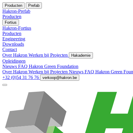
Producten
Prefab
Hakron-Prefab
Producten
Fortius
Hakron-Fortius
Producten
Engineering
Downloads
Contact
Over Hakron
Werken bij
Projecten
Hakademie
Opleidingen
Nieuws
FAQ
Hakron Green Foundation
Over Hakron
Werken bij
Projecten
Nieuws
FAQ
Hakron Green Foun
+32 (0)54 31 76 76
verkoop@hakron.be