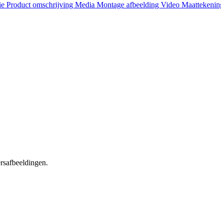
ie
Product omschrijving
Media
Montage afbeelding
Video
Maattekeni
ersafbeeldingen.