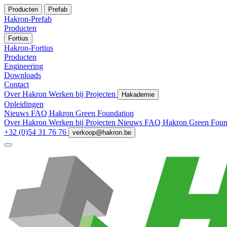
Producten
Prefab
Hakron-Prefab
Producten
Fortius
Hakron-Fortius
Producten
Engineering
Downloads
Contact
Over Hakron
Werken bij
Projecten
Hakademie
Opleidingen
Nieuws
FAQ
Hakron Green Foundation
Over Hakron
Werken bij
Projecten
Nieuws
FAQ
Hakron Green Foun
+32 (0)54 31 76 76
verkoop@hakron.be