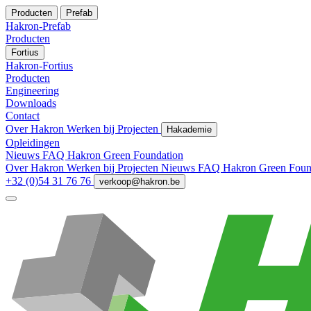
Producten
Prefab
Hakron-Prefab
Producten
Fortius
Hakron-Fortius
Producten
Engineering
Downloads
Contact
Over Hakron
Werken bij
Projecten
Hakademie
Opleidingen
Nieuws
FAQ
Hakron Green Foundation
Over Hakron
Werken bij
Projecten
Nieuws
FAQ
Hakron Green Foun
+32 (0)54 31 76 76
verkoop@hakron.be