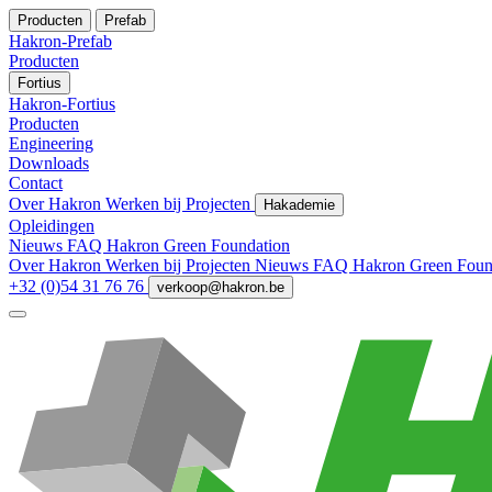
Producten
Prefab
Hakron-Prefab
Producten
Fortius
Hakron-Fortius
Producten
Engineering
Downloads
Contact
Over Hakron
Werken bij
Projecten
Hakademie
Opleidingen
Nieuws
FAQ
Hakron Green Foundation
Over Hakron
Werken bij
Projecten
Nieuws
FAQ
Hakron Green Foun
+32 (0)54 31 76 76
verkoop@hakron.be