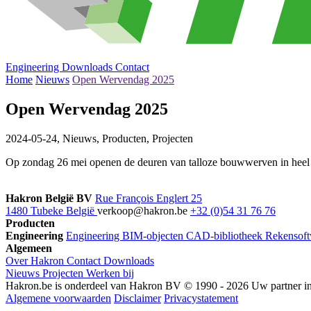
Engineering
Downloads
Contact
Home
Nieuws
Open Wervendag 2025
Open Wervendag 2025
2024-05-24,
Nieuws, Producten, Projecten
Op zondag 26 mei openen de deuren van talloze bouwwerven in heel
Hakron België BV
Rue François Englert 25
1480 Tubeke België
verkoop@hakron.be
+32 (0)54 31 76 76
Producten
Engineering
Engineering
BIM-objecten
CAD-bibliotheek
Rekensoft
Algemeen
Over Hakron
Contact
Downloads
Nieuws
Projecten
Werken bij
Hakron.be is onderdeel van Hakron BV © 1990 - 2026 Uw partner in o
Algemene voorwaarden
Disclaimer
Privacystatement