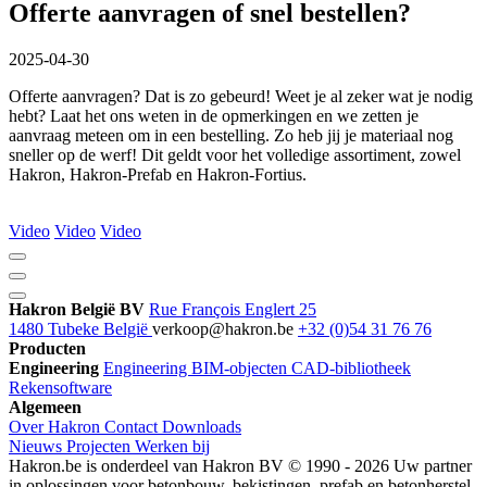
Offerte aanvragen of snel bestellen?
2025-04-30
Offerte aanvragen? Dat is zo gebeurd! Weet je al zeker wat je nodig
hebt? Laat het ons weten in de opmerkingen en we zetten je
aanvraag meteen om in een bestelling. Zo heb jij je materiaal nog
sneller op de werf! Dit geldt voor het volledige assortiment, zowel
Hakron, Hakron-Prefab en Hakron-Fortius.
Video
Video
Video
Hakron België BV
Rue François Englert 25
1480 Tubeke België
verkoop@hakron.be
+32 (0)54 31 76 76
Producten
Engineering
Engineering
BIM-objecten
CAD-bibliotheek
Rekensoftware
Algemeen
Over Hakron
Contact
Downloads
Nieuws
Projecten
Werken bij
Hakron.be is onderdeel van Hakron BV © 1990 - 2026 Uw partner
in oplossingen voor betonbouw, bekistingen, prefab en betonherstel.