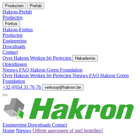
Producten
Prefab
Hakron-Prefab
Producten
Fortius
Hakron-Fortius
Producten
Engineering
Downloads
Contact
Over Hakron
Werken bij
Projecten
Hakademie
Opleidingen
Nieuws
FAQ
Hakron Green Foundation
Over Hakron
Werken bij
Projecten
Nieuws
FAQ
Hakron Green
Foundation
+32 (0)54 31 76 76
verkoop@hakron.be
Engineering
Downloads
Contact
Home
Nieuws
Offerte aanvragen of snel bestellen?