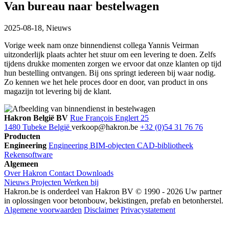
Van bureau naar bestelwagen
2025-08-18,
Nieuws
Vorige week nam onze binnendienst collega Yannis Veirman
uitzonderlijk plaats achter het stuur om een levering te doen. Zelfs
tijdens drukke momenten zorgen we ervoor dat onze klanten op tijd
hun bestelling ontvangen. Bij ons springt iedereen bij waar nodig.
Zo kennen we het hele proces door en door, van product in ons
magazijn tot levering bij de klant.
Hakron België BV
Rue François Englert 25
1480 Tubeke België
verkoop@hakron.be
+32 (0)54 31 76 76
Producten
Engineering
Engineering
BIM-objecten
CAD-bibliotheek
Rekensoftware
Algemeen
Over Hakron
Contact
Downloads
Nieuws
Projecten
Werken bij
Hakron.be is onderdeel van Hakron BV © 1990 - 2026 Uw partner
in oplossingen voor betonbouw, bekistingen, prefab en betonherstel.
Algemene voorwaarden
Disclaimer
Privacystatement