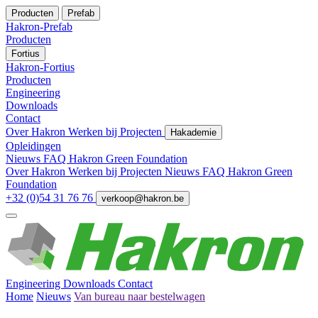
Producten
Prefab
Hakron-Prefab
Producten
Fortius
Hakron-Fortius
Producten
Engineering
Downloads
Contact
Over Hakron
Werken bij
Projecten
Hakademie
Opleidingen
Nieuws
FAQ
Hakron Green Foundation
Over Hakron
Werken bij
Projecten
Nieuws
FAQ
Hakron Green
Foundation
+32 (0)54 31 76 76
verkoop@hakron.be
Engineering
Downloads
Contact
Home
Nieuws
Van bureau naar bestelwagen