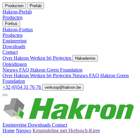
Producten
Prefab
Hakron-Prefab
Producten
Fortius
Hakron-Fortius
Producten
Engineering
Downloads
Contact
Over Hakron
Werken bij
Projecten
Hakademie
Opleidingen
Nieuws
FAQ
Hakron Green Foundation
Over Hakron
Werken bij
Projecten
Nieuws
FAQ
Hakron Green
Foundation
+32 (0)54 31 76 76
verkoop@hakron.be
Engineering
Downloads
Contact
Home
Nieuws
Kennisdeling met Herbosch-Kiere