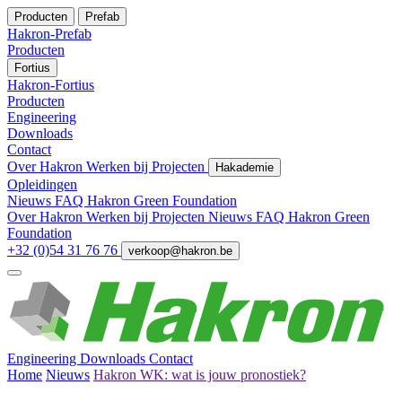
Producten
Prefab
Hakron-Prefab
Producten
Fortius
Hakron-Fortius
Producten
Engineering
Downloads
Contact
Over Hakron
Werken bij
Projecten
Hakademie
Opleidingen
Nieuws
FAQ
Hakron Green Foundation
Over Hakron
Werken bij
Projecten
Nieuws
FAQ
Hakron Green
Foundation
+32 (0)54 31 76 76
verkoop@hakron.be
Engineering
Downloads
Contact
Home
Nieuws
Hakron WK: wat is jouw pronostiek?