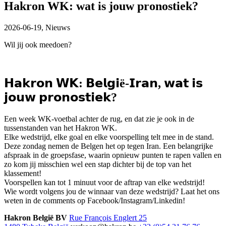
Hakron WK: wat is jouw pronostiek?
2026-06-19,
Nieuws
Wil jij ook meedoen?
𝗛𝗮𝗸𝗿𝗼𝗻 𝗪𝗞: 𝗕𝗲𝗹𝗴𝗶ë-𝗜𝗿𝗮𝗻, 𝘄𝗮𝘁 𝗶𝘀
𝗷𝗼𝘂𝘄 𝗽𝗿𝗼𝗻𝗼𝘀𝘁𝗶𝗲𝗸?
Een week WK-voetbal achter de rug, en dat zie je ook in de
tussenstanden van het Hakron WK.
Elke wedstrijd, elke goal en elke voorspelling telt mee in de stand.
Deze zondag nemen de Belgen het op tegen Iran. Een belangrijke
afspraak in de groepsfase, waarin opnieuw punten te rapen vallen en
zo kom jij misschien wel een stap dichter bij de top van het
klassement!
Voorspellen kan tot 1 minuut voor de aftrap van elke wedstrijd!
Wie wordt volgens jou de winnaar van deze wedstrijd? Laat het ons
weten in de comments op Facebook/Instagram/Linkedin!
Hakron België BV
Rue François Englert 25