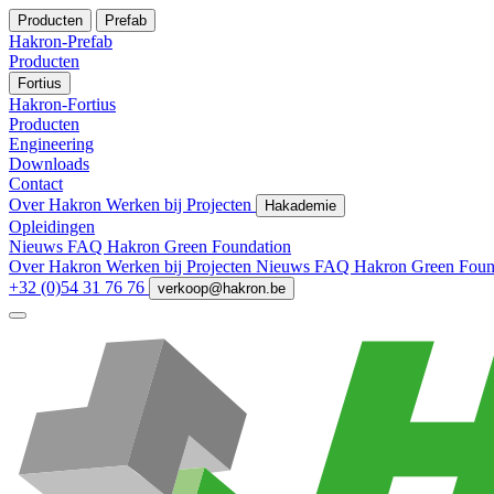
Producten
Prefab
Hakron-Prefab
Producten
Fortius
Hakron-Fortius
Producten
Engineering
Downloads
Contact
Over Hakron
Werken bij
Projecten
Hakademie
Opleidingen
Nieuws
FAQ
Hakron Green Foundation
Over Hakron
Werken bij
Projecten
Nieuws
FAQ
Hakron Green Foun
+32 (0)54 31 76 76
verkoop@hakron.be