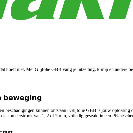
at hoeft niet. Met Glijfolie GBB vang je uitzetting, krimp en andere
𝗮 𝗯𝗲𝘄𝗲𝗴𝗶𝗻𝗴
en en beschadigingen kunnen ontstaan? Glijfolie GBB is jouw oplossin
en elastomeerstrook van 1, 2 of 5 mm, volledig geseald in een PE-besc