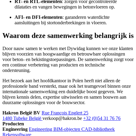
RT- en RTL-elementen
: zorgen voor gecontroleerde
dilataties en vangen bewegingen in betonvloeren op.
AFI- en DFI-elementen
: garanderen waterdichte
aansluitingen bij stortonderbrekingen in vloeren.
Waarom deze samenwerking belangrijk is
Door nauw samen te werken met Dywidag kunnen we onze klanten
blijven voorzien van hoogwaardige en betrouwbare oplossingen
voor beton- en bekistingstoepassingen. De samenwerking zorgt voor
een continue verbetering van producten en technische
ondersteuning.
Het bezoek aan het hoofdkantoor in Polen heeft niet alleen de
professionele band versterkt, maar ook het teamgevoel binnen onze
internationale samenwerking een duidelijke boost gegeven. We
blijven kennis delen, expertise uitwisselen en samen bouwen aan
duurzame oplossingen voor de bouwsector.
Hakron België BV
Rue François Englert 25
1480 Tubeke België
verkoop@hakron.be
+32 (0)54 31 76 76
Producten
Engineering
Engineering
BIM-objecten
CAD-bibliotheek
Rekensoftware