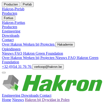
Producten
Prefab
Hakron-Prefab
Producten
Fortius
Hakron-Fortius
Producten
Engineering
Downloads
Contact
Over Hakron
Werken bij
Projecten
Hakademie
Opleidingen
Nieuws
FAQ
Hakron Green Foundation
Over Hakron
Werken bij
Projecten
Nieuws
FAQ
Hakron Green
Foundation
+32 (0)54 31 76 76
verkoop@hakron.be
Engineering
Downloads
Contact
Home
Nieuws
Hakron bij Dywidag in Polen