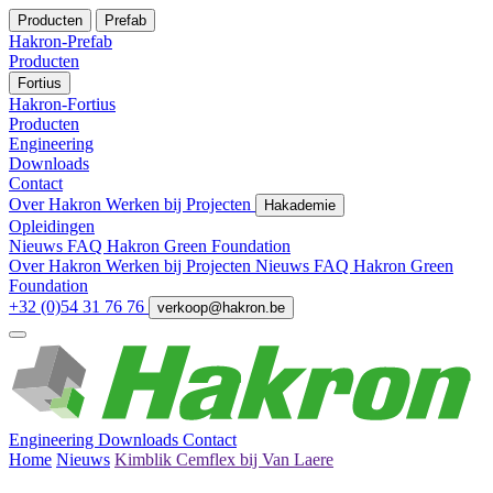
Producten
Prefab
Hakron-Prefab
Producten
Fortius
Hakron-Fortius
Producten
Engineering
Downloads
Contact
Over Hakron
Werken bij
Projecten
Hakademie
Opleidingen
Nieuws
FAQ
Hakron Green Foundation
Over Hakron
Werken bij
Projecten
Nieuws
FAQ
Hakron Green
Foundation
+32 (0)54 31 76 76
verkoop@hakron.be
Engineering
Downloads
Contact
Home
Nieuws
Kimblik Cemflex bij Van Laere