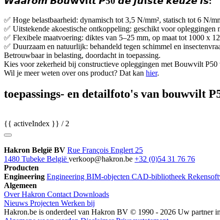
𝙒𝙖𝙖𝙧𝙤𝙢 𝘽𝙤𝙪𝘄𝘃𝗶𝙡𝙩 𝙋50 𝙙𝙚 𝙟𝙪𝗶𝙨𝙩𝙚 𝙠𝙚𝙪𝙯𝙚 𝙞𝙨:
✅ Hoge belastbaarheid: dynamisch tot 3,5 N/mm², statisch tot 6 N/mm²
✅ Uitstekende akoestische ontkoppeling: geschikt voor opleggingen m
✅ Flexibele maatvoering: diktes van 5–25 mm, op maat tot 1000 x 
✅ Duurzaam en natuurlijk: behandeld tegen schimmel en insectenvraa
Betrouwbaar in belasting, doordacht in toepassing.
Kies voor zekerheid bij constructieve opleggingen met Bouwvilt P50
Wil je meer weten over ons product? Dat kan
hier
.
toepassings- en detailfoto's van bouwvilt P
{{ activeIndex }} / 2
Hakron België BV
Rue François Englert 25
1480 Tubeke België
verkoop@hakron.be
+32 (0)54 31 76 76
Producten
Engineering
Engineering
BIM-objecten
CAD-bibliotheek
Rekensoft
Algemeen
Over Hakron
Contact
Downloads
Nieuws
Projecten
Werken bij
Hakron.be is onderdeel van Hakron BV © 1990 - 2026 Uw partner in o