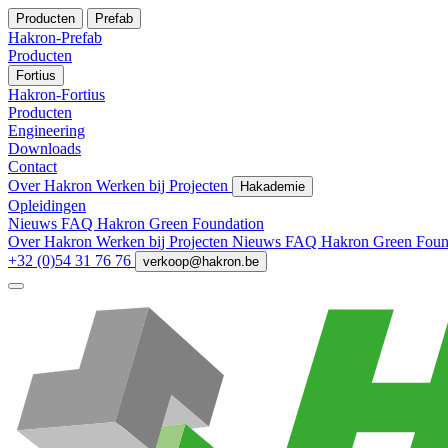
Producten
Prefab
Hakron-Prefab
Producten
Fortius
Hakron-Fortius
Producten
Engineering
Downloads
Contact
Over Hakron
Werken bij
Projecten
Hakademie
Opleidingen
Nieuws
FAQ
Hakron Green Foundation
Over Hakron
Werken bij
Projecten
Nieuws
FAQ
Hakron Green Foun
+32 (0)54 31 76 76
verkoop@hakron.be