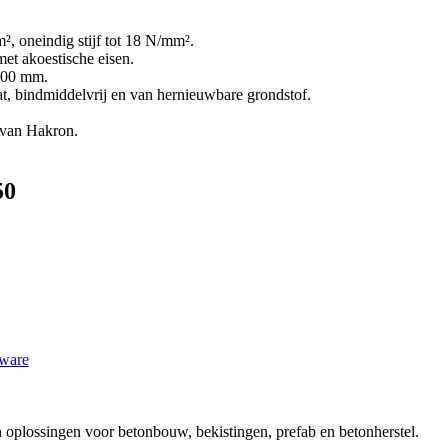
, oneindig stijf tot 18 N/mm².
et akoestische eisen.
1200 mm.
t, bindmiddelvrij en van hernieuwbare grondstof.
 van Hakron.
50
ware
plossingen voor betonbouw, bekistingen, prefab en betonherstel.