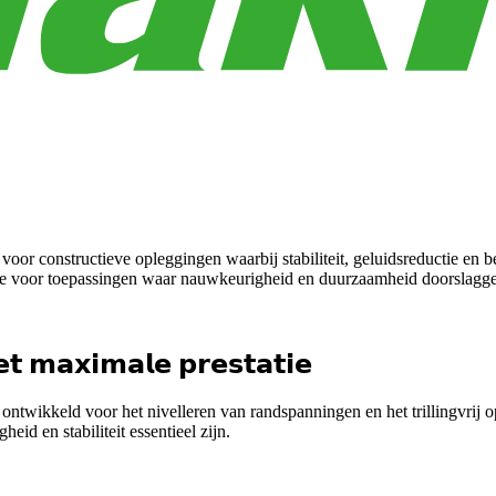
 voor constructieve opleggingen waarbij stabiliteit, geluidsreductie 
optie voor toepassingen waar nauwkeurigheid en duurzaamheid doorslagge
𝘁 𝗺𝗮𝘅𝗶𝗺𝗮𝗹𝗲 𝗽𝗿𝗲𝘀𝘁𝗮𝘁𝗶𝗲
ntwikkeld voor het nivelleren van randspanningen en het trillingvrij op
eid en stabiliteit essentieel zijn.