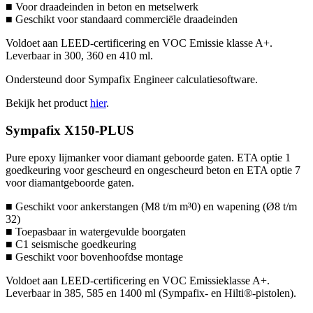
■ Voor draadeinden in beton en metselwerk
■ Geschikt voor standaard commerciële draadeinden
Voldoet aan LEED-certificering en VOC Emissie klasse A+.
Leverbaar in 300, 360 en 410 ml.
Ondersteund door Sympafix Engineer calculatiesoftware.
Bekijk het product
hier
.
Sympafix X150-PLUS
Pure epoxy lijmanker voor diamant geboorde gaten. ETA optie 1
goedkeuring voor gescheurd en ongescheurd beton en ETA optie 7
voor diamantgeboorde gaten.
■ Geschikt voor ankerstangen (M8 t/m m³0) en wapening (Ø8 t/m
32)
■ Toepasbaar in watergevulde boorgaten
■ C1 seismische goedkeuring
■ Geschikt voor bovenhoofdse montage
Voldoet aan LEED-certificering en VOC Emissieklasse A+.
Leverbaar in 385, 585 en 1400 ml (Sympafix- en Hilti®-pistolen).