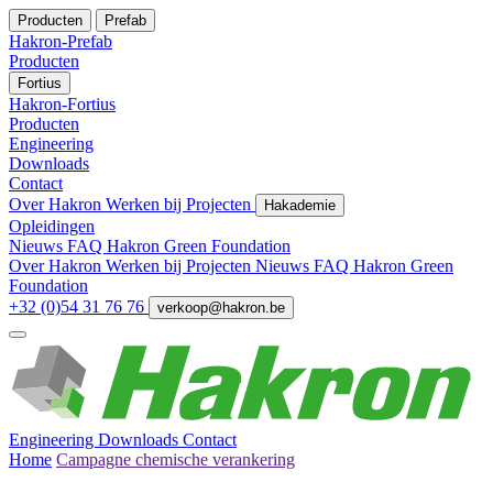
Producten
Prefab
Hakron-Prefab
Producten
Fortius
Hakron-Fortius
Producten
Engineering
Downloads
Contact
Over Hakron
Werken bij
Projecten
Hakademie
Opleidingen
Nieuws
FAQ
Hakron Green Foundation
Over Hakron
Werken bij
Projecten
Nieuws
FAQ
Hakron Green
Foundation
+32 (0)54 31 76 76
verkoop@hakron.be
Engineering
Downloads
Contact
Home
Campagne chemische verankering