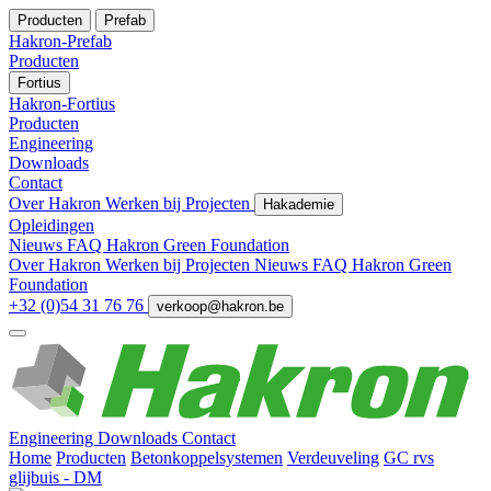
Producten
Prefab
Hakron-Prefab
Producten
Fortius
Hakron-Fortius
Producten
Engineering
Downloads
Contact
Over Hakron
Werken bij
Projecten
Hakademie
Opleidingen
Nieuws
FAQ
Hakron Green Foundation
Over Hakron
Werken bij
Projecten
Nieuws
FAQ
Hakron Green
Foundation
+32 (0)54 31 76 76
verkoop@hakron.be
Engineering
Downloads
Contact
Home
Producten
Betonkoppelsystemen
Verdeuveling
GC rvs
glijbuis - DM