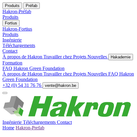
Produits
Préfab
Hakron-Préfab
Produits
Fortius
Hakron-Fortius
Produits
Ingénierie
Téléchargements
Contact
À propos de Hakron
Travailler chez
Projets
Nouvelles
Hakademie
Formation
FAQ
Hakron Green Foundation
À propos de Hakron
Travailler chez
Projets
Nouvelles
FAQ
Hakron
Green Foundation
+32 (0) 54 31 76 76
vente@hakron.be
Ingénierie
Téléchargements
Contact
Home
Hakron-Prefab