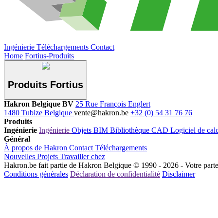
Ingénierie
Téléchargements
Contact
Home
Fortius-Produits
Produits Fortius
Hakron Belgique BV
25 Rue François Englert
1480 Tubize Belgique
vente@hakron.be
+32 (0) 54 31 76 76
Produits
Ingénierie
Ingénierie
Objets BIM
Bibliothèque CAD
Logiciel de cal
Général
À propos de Hakron
Contact
Téléchargements
Nouvelles
Projets
Travailler chez
Hakron.be fait partie de Hakron Belgique © 1990 - 2026 - Votre parten
Conditions générales
Déclaration de confidentialité
Disclaimer