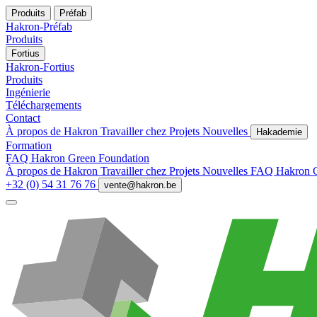
Produits
Préfab
Hakron-Préfab
Produits
Fortius
Hakron-Fortius
Produits
Ingénierie
Téléchargements
Contact
À propos de Hakron
Travailler chez
Projets
Nouvelles
Hakademie
Formation
FAQ
Hakron Green Foundation
À propos de Hakron
Travailler chez
Projets
Nouvelles
FAQ
Hakron 
+32 (0) 54 31 76 76
vente@hakron.be