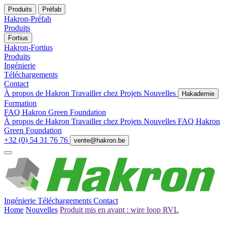
Produits
Préfab
Hakron-Préfab
Produits
Fortius
Hakron-Fortius
Produits
Ingénierie
Téléchargements
Contact
À propos de Hakron
Travailler chez
Projets
Nouvelles
Hakademie
Formation
FAQ
Hakron Green Foundation
À propos de Hakron
Travailler chez
Projets
Nouvelles
FAQ
Hakron
Green Foundation
+32 (0) 54 31 76 76
vente@hakron.be
Ingénierie
Téléchargements
Contact
Home
Nouvelles
Produit mis en avant : wire loop RVL