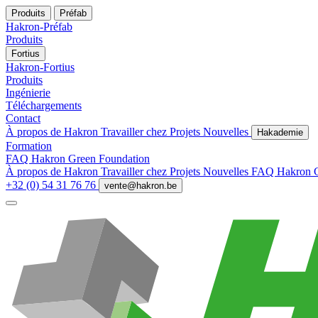
Produits
Préfab
Hakron-Préfab
Produits
Fortius
Hakron-Fortius
Produits
Ingénierie
Téléchargements
Contact
À propos de Hakron
Travailler chez
Projets
Nouvelles
Hakademie
Formation
FAQ
Hakron Green Foundation
À propos de Hakron
Travailler chez
Projets
Nouvelles
FAQ
Hakron 
+32 (0) 54 31 76 76
vente@hakron.be