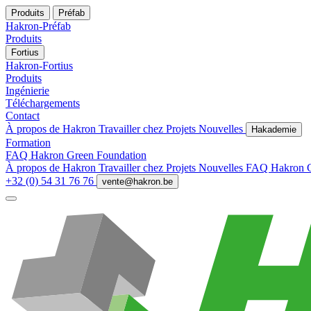
Produits
Préfab
Hakron-Préfab
Produits
Fortius
Hakron-Fortius
Produits
Ingénierie
Téléchargements
Contact
À propos de Hakron
Travailler chez
Projets
Nouvelles
Hakademie
Formation
FAQ
Hakron Green Foundation
À propos de Hakron
Travailler chez
Projets
Nouvelles
FAQ
Hakron 
+32 (0) 54 31 76 76
vente@hakron.be