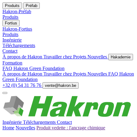
Produits
Préfab
Hakron-Préfab
Produits
Fortius
Hakron-Fortius
Produits
Ingénierie
Téléchargements
Contact
À propos de Hakron
Travailler chez
Projets
Nouvelles
Hakademie
Formation
FAQ
Hakron Green Foundation
À propos de Hakron
Travailler chez
Projets
Nouvelles
FAQ
Hakron
Green Foundation
+32 (0) 54 31 76 76
vente@hakron.be
Ingénierie
Téléchargements
Contact
Home
Nouvelles
Produit vedette : l'ancrage chimique