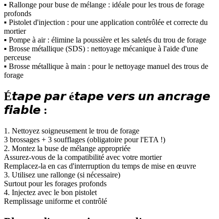
▪ Rallonge pour buse de mélange : idéale pour les trous de forage
profonds
▪ Pistolet d'injection : pour une application contrôlée et correcte du
mortier
▪ Pompe à air : élimine la poussière et les saletés du trou de forage
▪ Brosse métallique (SDS) : nettoyage mécanique à l'aide d'une
perceuse
▪ Brosse métallique à main : pour le nettoyage manuel des trous de
forage
É𝙩𝙖𝙥𝙚 𝙥𝙖𝙧 é𝙩𝙖𝙥𝙚 𝙫𝙚𝙧𝙨 𝙪𝙣 𝙖𝙣𝙘𝙧𝙖𝙜𝙚
𝙛𝙞𝙖𝙗𝙡𝙚 :
1. Nettoyez soigneusement le trou de forage
3 brossages + 3 soufflages (obligatoire pour l'ETA !)
2. Montez la buse de mélange appropriée
Assurez-vous de la compatibilité avec votre mortier
Remplacez-la en cas d'interruption du temps de mise en œuvre
3. Utilisez une rallonge (si nécessaire)
Surtout pour les forages profonds
4. Injectez avec le bon pistolet
Remplissage uniforme et contrôlé