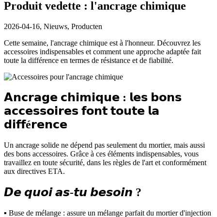
Produit vedette : l'ancrage chimique
2026-04-16,
Nieuws, Producten
Cette semaine, l'ancrage chimique est à l'honneur. Découvrez les
accessoires indispensables et comment une approche adaptée fait
toute la différence en termes de résistance et de fiabilité.
𝗔𝗻𝗰𝗿𝗮𝗴𝗲 𝗰𝗵𝗶𝗺𝗶𝗾𝘂𝗲 : 𝗹𝗲𝘀 𝗯𝗼𝗻𝘀
𝗮𝗰𝗰𝗲𝘀𝘀𝗼𝗶𝗿𝗲𝘀 𝗳𝗼𝗻𝘁 𝘁𝗼𝘂𝘁𝗲 𝗹𝗮
𝗱𝗶𝗳𝗳é𝗿𝗲𝗻𝗰𝗲
Un ancrage solide ne dépend pas seulement du mortier, mais aussi
des bons accessoires. Grâce à ces éléments indispensables, vous
travaillez en toute sécurité, dans les règles de l'art et conformément
aux directives ETA.
𝘿𝙚 𝙦𝙪𝙤𝙞 𝙖𝙨-𝙩𝙪 𝙗𝙚𝙨𝙤𝙞𝙣 ?
▪ Buse de mélange : assure un mélange parfait du mortier d'injection