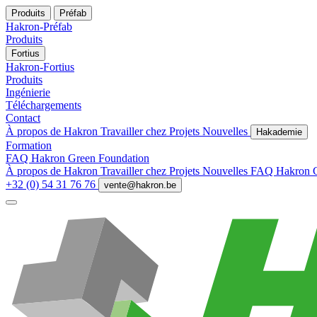
Produits
Préfab
Hakron-Préfab
Produits
Fortius
Hakron-Fortius
Produits
Ingénierie
Téléchargements
Contact
À propos de Hakron
Travailler chez
Projets
Nouvelles
Hakademie
Formation
FAQ
Hakron Green Foundation
À propos de Hakron
Travailler chez
Projets
Nouvelles
FAQ
Hakron 
+32 (0) 54 31 76 76
vente@hakron.be