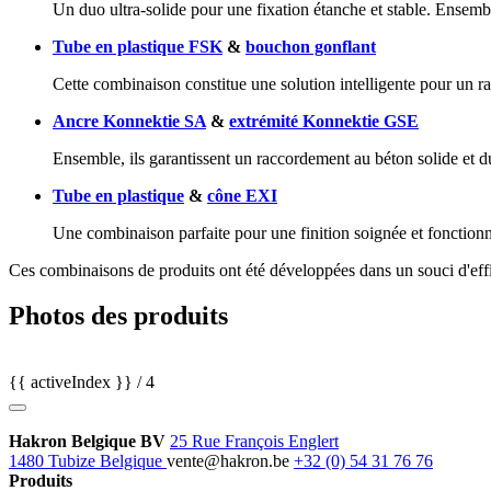
Un duo ultra-solide pour une fixation étanche et stable. Ensemble
Tube en plastique FSK
&
bouchon gonflant
Cette combinaison constitue une solution intelligente pour un r
Ancre Konnektie SA
&
extrémité Konnektie GSE
Ensemble, ils garantissent un raccordement au béton solide et dur
Tube en plastique
&
cône EXI
Une combinaison parfaite pour une finition soignée et fonctionn
Ces combinaisons de produits ont été développées dans un souci d'effic
Photos des produits
{{ activeIndex }} / 4
Hakron Belgique BV
25 Rue François Englert
1480 Tubize Belgique
vente@hakron.be
+32 (0) 54 31 76 76
Produits