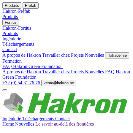
Produits
Préfab
Hakron-Préfab
Produits
Fortius
Hakron-Fortius
Produits
Ingénierie
Téléchargements
Contact
À propos de Hakron
Travailler chez
Projets
Nouvelles
Hakademie
Formation
FAQ
Hakron Green Foundation
À propos de Hakron
Travailler chez
Projets
Nouvelles
FAQ
Hakron
Green Foundation
+32 (0) 54 31 76 76
vente@hakron.be
Ingénierie
Téléchargements
Contact
Home
Nouvelles
Le savoir au-delà des frontières