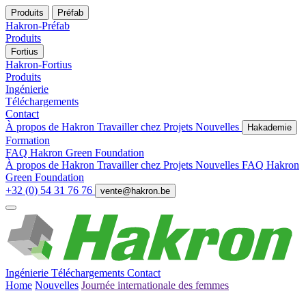
Produits
Préfab
Hakron-Préfab
Produits
Fortius
Hakron-Fortius
Produits
Ingénierie
Téléchargements
Contact
À propos de Hakron
Travailler chez
Projets
Nouvelles
Hakademie
Formation
FAQ
Hakron Green Foundation
À propos de Hakron
Travailler chez
Projets
Nouvelles
FAQ
Hakron
Green Foundation
+32 (0) 54 31 76 76
vente@hakron.be
Ingénierie
Téléchargements
Contact
Home
Nouvelles
Journée internationale des femmes