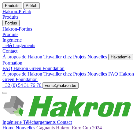
Produits
Préfab
Hakron-Préfab
Produits
Fortius
Hakron-Fortius
Produits
Ingénierie
Téléchargements
Contact
À propos de Hakron
Travailler chez
Projets
Nouvelles
Hakademie
Formation
FAQ
Hakron Green Foundation
À propos de Hakron
Travailler chez
Projets
Nouvelles
FAQ
Hakron
Green Foundation
+32 (0) 54 31 76 76
vente@hakron.be
Ingénierie
Téléchargements
Contact
Home
Nouvelles
Gagnants Hakron Euro Cup 2024