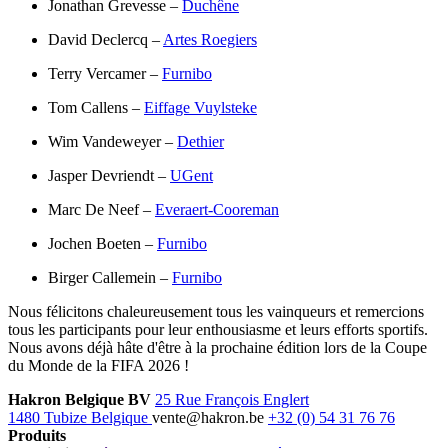
Jonathan Grevesse –
Duchêne
David Declercq –
Artes Roegiers
Terry Vercamer –
Furnibo
Tom Callens –
Eiffage Vuylsteke
Wim Vandeweyer –
Dethier
Jasper Devriendt –
UGent
Marc De Neef –
Everaert-Cooreman
Jochen Boeten –
Furnibo
Birger Callemein –
Furnibo
Nous félicitons chaleureusement tous les vainqueurs et remercions
tous les participants pour leur enthousiasme et leurs efforts sportifs.
Nous avons déjà hâte d'être à la prochaine édition lors de la Coupe
du Monde de la FIFA 2026 !
Hakron Belgique BV
25 Rue François Englert
1480 Tubize Belgique
vente@hakron.be
+32 (0) 54 31 76 76
Produits