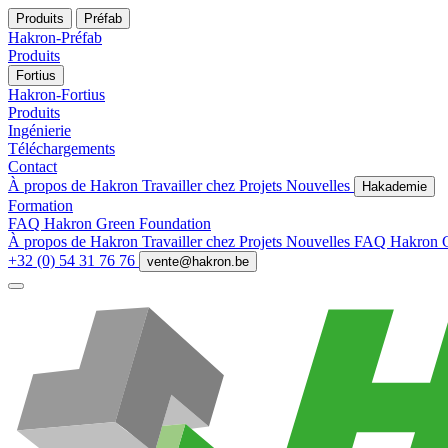
Produits
Préfab
Hakron-Préfab
Produits
Fortius
Hakron-Fortius
Produits
Ingénierie
Téléchargements
Contact
À propos de Hakron
Travailler chez
Projets
Nouvelles
Hakademie
Formation
FAQ
Hakron Green Foundation
À propos de Hakron
Travailler chez
Projets
Nouvelles
FAQ
Hakron 
+32 (0) 54 31 76 76
vente@hakron.be